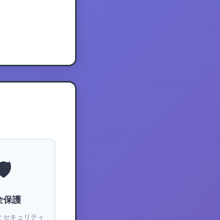
🛡️
全保護
書とセキュリティ