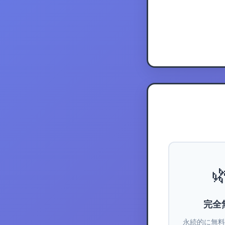

完全
永続的に無料