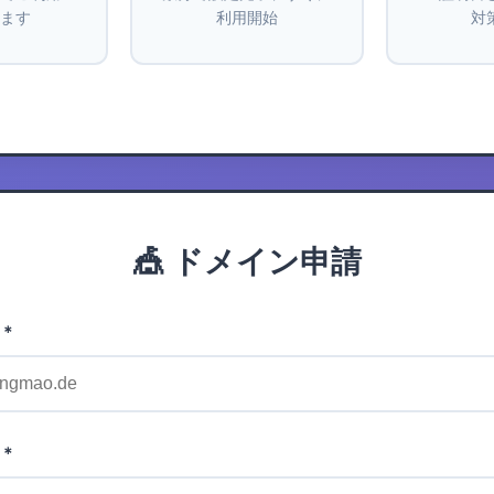
ます
利用開始
対
🎪 ドメイン申請
*
*