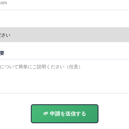
要
🌱 申請を送信する