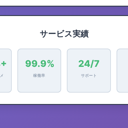
サービス実績
4+
99.9%
24/7
メ
稼働率
サポート